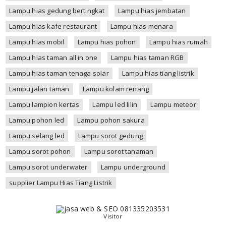
Lampu hias gedung bertingkat
Lampu hias jembatan
Lampu hias kafe restaurant
Lampu hias menara
Lampu hias mobil
Lampu hias pohon
Lampu hias rumah
Lampu hias taman all in one
Lampu hias taman RGB
Lampu hias taman tenaga solar
Lampu hias tiang listrik
Lampu jalan taman
Lampu kolam renang
Lampu lampion kertas
Lampu led lilin
Lampu meteor
Lampu pohon led
Lampu pohon sakura
Lampu selang led
Lampu sorot gedung
Lampu sorot pohon
Lampu sorot tanaman
Lampu sorot underwater
Lampu underground
supplier Lampu Hias Tiang Listrik
Visitor