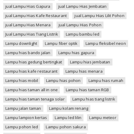
jual Lampu Hias Gapura
jual Lampu Hias Jembatan
jual Lampu Hias Kafe Restaurant
jual Lampu Hias Lilit Pohon
jual Lampu Hias Menara
jual Lampu Hias Pohon
Jual Lampu Hias Tiang Listrik
Lampu bambu led
Lampu downlight
Lampu fiber optik
Lampu fleksibel neon
Lampu hias bando jalan
Lampu hias gapura
Lampu hias gedung bertingkat
Lampu hias jembatan
Lampu hias kafe restaurant
Lampu hias menara
Lampu hias mobil
Lampu hias pohon
Lampu hias rumah
Lampu hias taman all in one
Lampu hias taman RGB
Lampu hias taman tenaga solar
Lampu hias tiang listrik
Lampu jalan taman
Lampu kolam renang
Lampu lampion kertas
Lampu led lilin
Lampu meteor
Lampu pohon led
Lampu pohon sakura