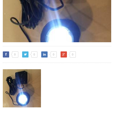
0
0
0
0